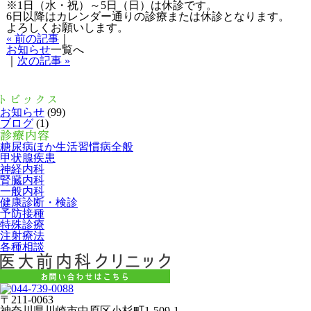
※1日（水・祝）～5日（日）は休診です。
6日以降はカレンダー通りの診療または休診となります。
よろしくお願いします。
« 前の記事
｜
お知らせ
一覧へ
｜
次の記事 »
お知らせ
(99)
ブログ
(1)
糖尿病ほか生活習慣病全般
甲状腺疾患
神経内科
腎臓内科
一般内科
健康診断・検診
予防接種
特殊診療
注射療法
各種相談
〒211-0063
神奈川県川崎市中原区小杉町1-509-1