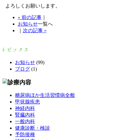
よろしくお願いします。
« 前の記事
｜
お知らせ
一覧へ
｜
次の記事 »
お知らせ
(99)
ブログ
(1)
糖尿病ほか生活習慣病全般
甲状腺疾患
神経内科
腎臓内科
一般内科
健康診断・検診
予防接種