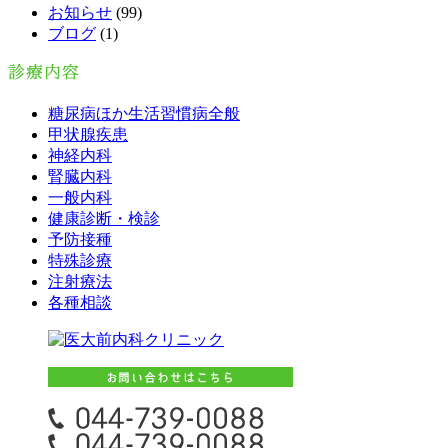
お知らせ
(99)
ブログ
(1)
糖尿病ほか生活習慣病全般
甲状腺疾患
神経内科
腎臓内科
一般内科
健康診断・検診
予防接種
特殊診療
注射療法
各種相談